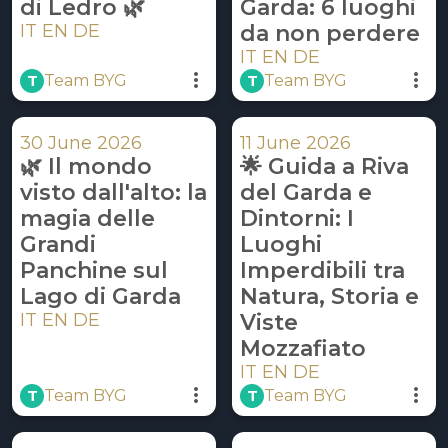
di Ledro 🌿
Garda: 6 luoghi
IT EN DE
da non perdere
IT EN DE
 T 
 T 
Team BYG
Team BYG
30 June 2026
11 June 2026
🌿 Il mondo
🌟 Guida a Riva
visto dall'alto: la
del Garda e
magia delle
Dintorni: I
Grandi
Luoghi
Panchine sul
Imperdibili tra
Lago di Garda
Natura, Storia e
IT EN DE
Viste
Mozzafiato
IT EN DE
 T 
 T 
Team BYG
Team BYG