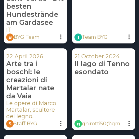
esperienze nella
besten
natura, il territorio
Hundestrände
offre attività perfette
per famiglie con
am Gardasee
bambini, coppie e
IT
gruppi di amici.
 B 
 T 
BYG Team
Team BYG 
22 April 2026
21 October 2024
Arte tra i
Il lago di Tenno
boschi: le
esondato
creazioni di
Martalar nate
da Vaia
Le opere di Marco
Martalar, scultore
del legno
riconosciuto a livello
 S 
 g 
Staff BYG
ghirotti50@gmail
internazionale,
.com
nascono da un