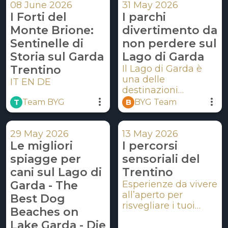
08 June 2026
31 May 2026
I Forti del
I parchi
Monte Brione:
divertimento da
Sentinelle di
non perdere sul
Storia sul Garda
Lago di Garda
Trentino
Il Lago di Garda è
una delle
IT EN DE
destinazioni
turistiche più amate
 T 
 B 
Team BYG
BYG Team
d'Italia, non solo per
i suoi paesaggi e
borghi storici, ma
29 May 2026
13 May 2026
anche per la
Le migliori
I percorsi
straordinaria varietà
spiagge per
sensoriali del
di parchi tematici,
cani sul Lago di
Trentino
acquatici,
Garda - The
Esperienze da vivere
naturalistici e
all’aperto per
avventura. Dalle
Best Dog
risvegliare i tuoi
attrazioni
Beaches on
sensi
adrenaliniche alle
Lake Garda - Die