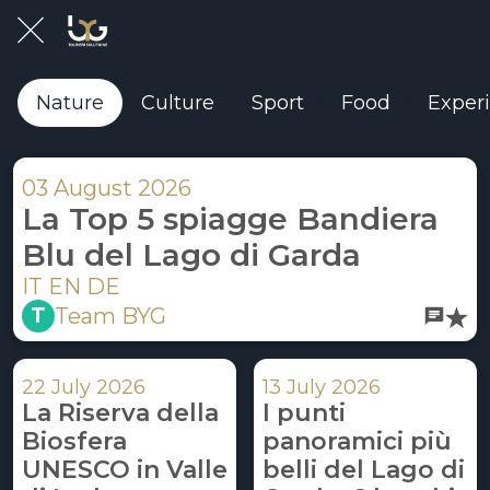
Nature
Culture
Sport
Food
Exper
03 August 2026
La Top 5 spiagge Bandiera
Blu del Lago di Garda
IT EN DE
 T 
Team BYG
22 July 2026
13 July 2026
La Riserva della
I punti
Biosfera
panoramici più
UNESCO in Valle
belli del Lago di