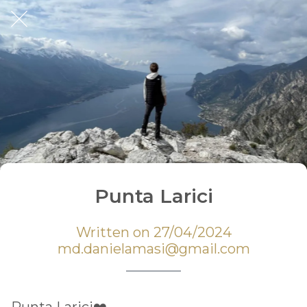
Punta Larici
Written on 27/04/2024
md.danielamasi@gmail.com
Punta Larici❤️