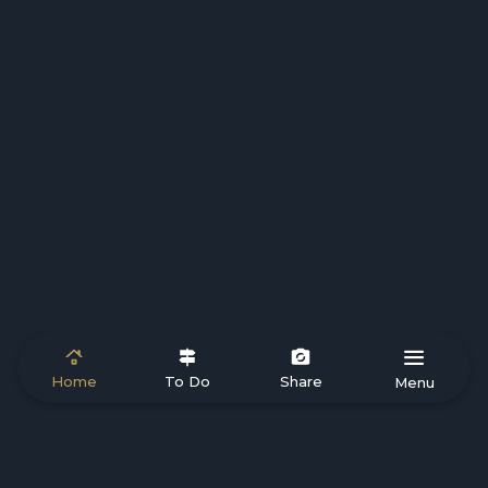
Local Tips
06 August 2026
Il fascino del Basso Garda: itinerari
IT EN DE
 T 
Team BYG
Home
To Do
Share
Menu