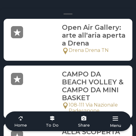
Open Air Gallery:
arte all'aria aperta
a Drena
Drena Drena TN
CAMPO DA
BEACH VOLLEY &
CAMPO DA MINI
BASKET
108-111 Via Nazionale
Padergnone
Home
To Do
Share
Menu
ALLA SCOPERTA