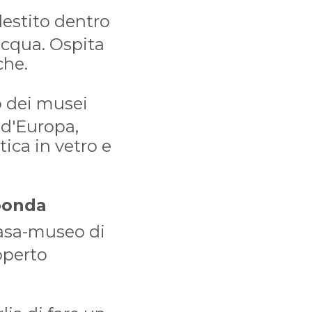
lestito dentro
acqua. Ospita
che.
 dei musei
d'Europa,
ica in vetro e
ponda
casa-museo di
operto