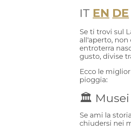
IT
EN
DE
Se ti trovi sul
all'aperto, non
entroterra nas
gusto, divise t
Ecco le miglior
pioggia:
🏛️ Musei
Se ami la storia
chiudersi nei mi