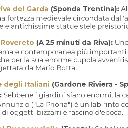
iva del Garda
(Sponda Trentina):
Al
na fortezza medievale circondata dall'
 e antichissime statue stele preistori
 Rovereto
(A 25 minuti da Riva):
Uno
erna e contemporanea più importanti 
e per la sua enorme cupola avvenirist
gettata da Mario Botta.
e degli Italiani
(Gardone Riviera - S
:
Sebbene i giardini siano enormi, la 
Annunzio ("La Prioria") è un labirinto c
 di oggetti bizzarri e fascino d'epoca.