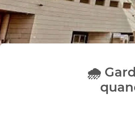
🌧️ Gar
quand