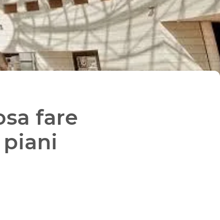
osa fare
 piani