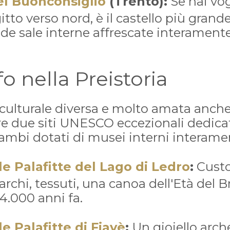
el Buonconsiglio
(Trento):
Se hai vog
itto verso nord, è il castello più grand
de sale interne affrescate interamente
fo nella Preistoria
à culturale diversa e molto amata anch
fre due siti UNESCO eccezionali dedicati
rambi dotati di musei interni interame
e Palafitte del Lago di Ledro
:
Custod
archi, tessuti, una canoa dell'Età del B
 4.000 anni fa.
e Palafitte di Fiavè
:
Un gioiello arch