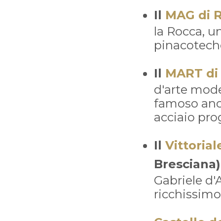
Il
MAG di R
la Rocca, u
pinacoteche
Il
MART di
d'arte mod
famoso anch
acciaio pro
Il
Vittorial
Bresciana)
Gabriele d'
ricchissimo