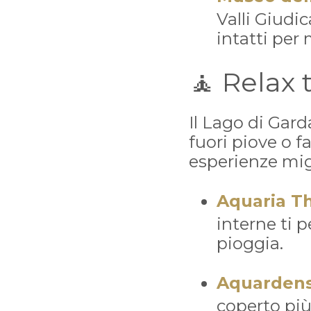
Valli Giudi
intatti per 
🧘 Relax 
Il Lago di Gar
fuori piove o f
esperienze migl
Aquaria T
interne ti p
pioggia.
Aquarden
coperto più