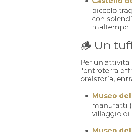
Castello d
piccolo trag
con splendi
maltempo.
🪵 Un tuf
Per un'attivit
l'entroterra of
preistoria, ent
Museo dell
manufatti (
villaggio di
Museo dell