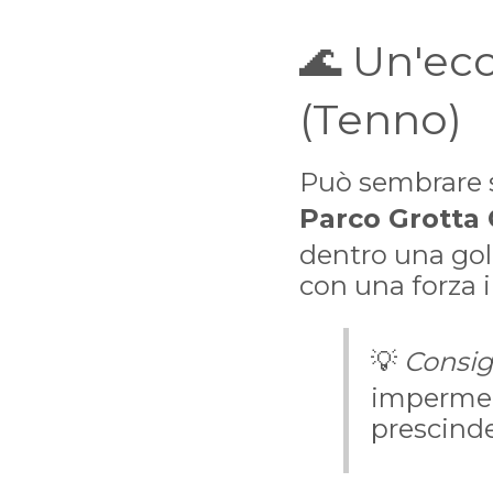
🌊 Un'ec
(Tenno)
Può sembrare s
Parco Grotta 
dentro una gola
con una forza 
💡
Consigl
impermeab
prescinde