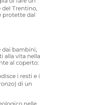
lia di fare un
e del Trentino,
 protette dal
e dai bambini,
 alla vita nella
nte al coperto:
isce i resti e i
ronzo) di un
eologico nelle