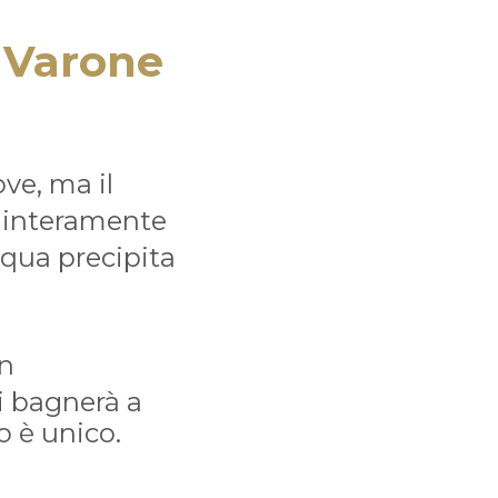
 Varone
ve, ma il
i interamente
cqua precipita
n
i bagnerà a
o è unico.