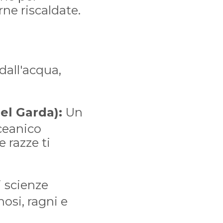
ne riscaldate.
 dall'acqua,
el Garda):
Un
ceanico
 razze ti
i scienze
nosi, ragni e