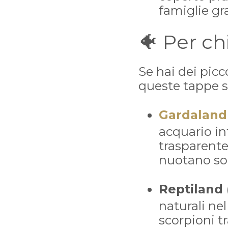
famiglie gr
🐠 Per ch
Se hai dei picco
queste tappe s
Gardaland
acquario in
trasparente
nuotano sop
Reptiland 
naturali nel
scorpioni tr