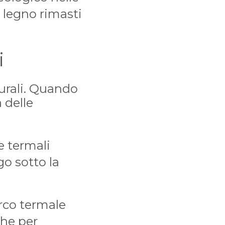
n legno rimasti
i
turali. Quando
 delle
e termali
go sotto la
arco termale
che per