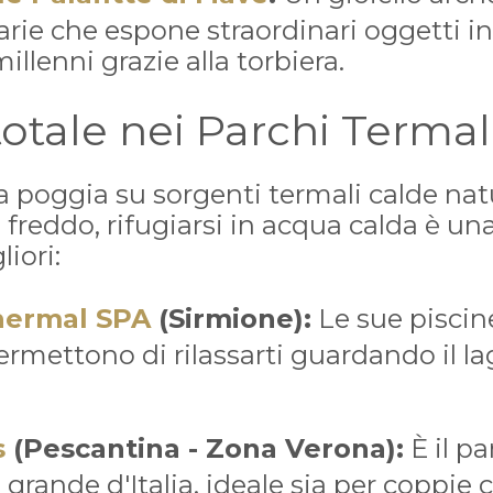
carie che espone straordinari oggetti i
millenni grazie alla torbiera.
totale nei Parchi Termal
da poggia su sorgenti termali calde na
a freddo, rifugiarsi in acqua calda è una
iori:
hermal SPA
(Sirmione):
Le sue piscin
ermettono di rilassarti guardando il la
s
(Pescantina - Zona Verona):
È il p
 grande d'Italia, ideale sia per coppie 