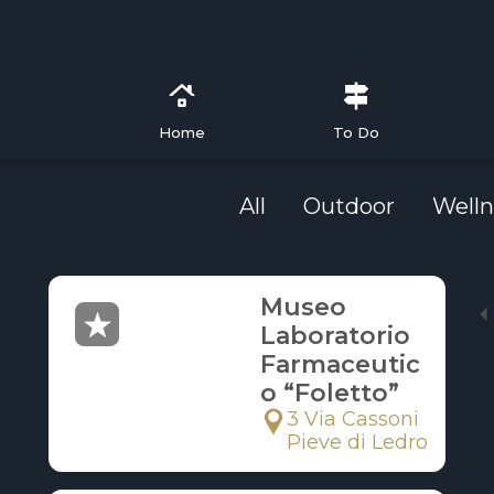
Home
To Do
All
Outdoor
Welln
Museo
Laboratorio
Farmaceutic
o “Foletto”
3 Via Cassoni
Pieve di Ledro