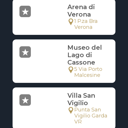
Arena di
Verona
1 P.za Bra
Verona
Museo del
Lago di
Cassone
5 Via Porto
Malcesine
Villa San
Vigilio
Punta San
Vigilio Garda
VR