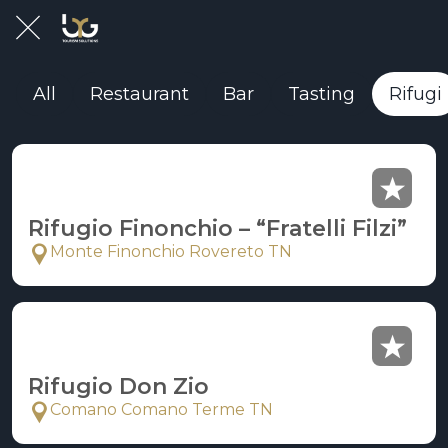
All
Restaurant
Bar
Tasting
Rifugi
Rifugio Finonchio – “Fratelli Filzi”
Monte Finonchio Rovereto TN
Rifugio Don Zio
Comano Comano Terme TN