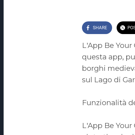
SHARE
PO
L'App Be Your 
questa app, puo
borghi medievali
sul Lago di Gar
Funzionalità d
L'App Be Your 