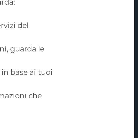
arda:
rvizi del
oni, guarda le
 in base ai tuoi
rmazioni che