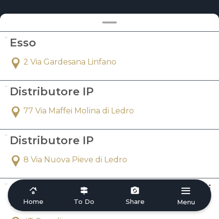
Esso
2 Via Gardesana Linfano
Distributore IP
77 Via Maffei Molina di Ledro
Distributore IP
8 Via Nuova Pieve di Ledro
Stazione Carburanti Pvb Di Odorizzi
Ivan & C. Snc
Home
To Do
Share
Menu