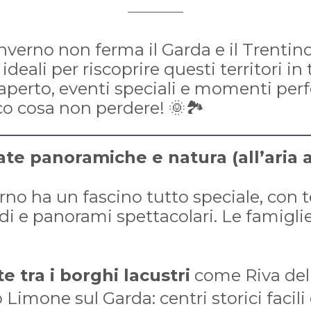
nverno non ferma il Garda e il Trentino
deali per riscoprire questi territori in t
l’aperto, eventi speciali e momenti perf
co cosa non perdere! 🌞🏞️
ate panoramiche e natura (all’aria 
erno ha un fascino tutto speciale, con
pidi e panorami spettacolari. Le famigl
e tra i borghi lacustri
come Riva del
Limone sul Garda: centri storici facili