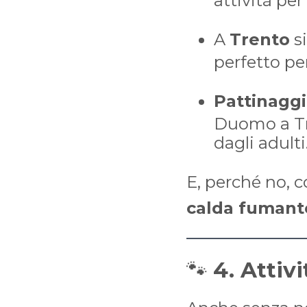
attività pe
A
Trento
si
perfetto per
Pattinaggi
Duomo a Tr
dagli adulti
E, perché no, 
calda fumant
🐾
4. Attivi