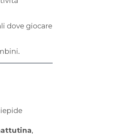
tività
ali dove giocare
mbini.
 tiepide
mattutina
,