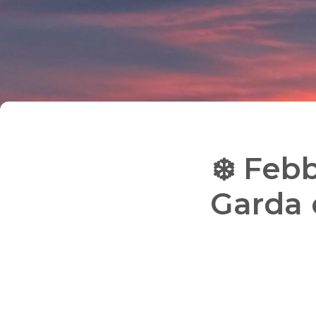
❄️ Feb
Garda e