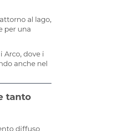
 attorno al lago,
le per una
i Arco, dove i
ondo anche nel
e tanto
ento diffuso