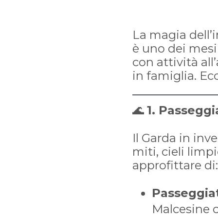
La magia dell’i
è uno dei mesi i
con attività al
in famiglia. Ec
🌊
1. Passeggi
Il Garda in inv
miti, cieli lim
approfittare di:
Passeggiat
Malcesine o 