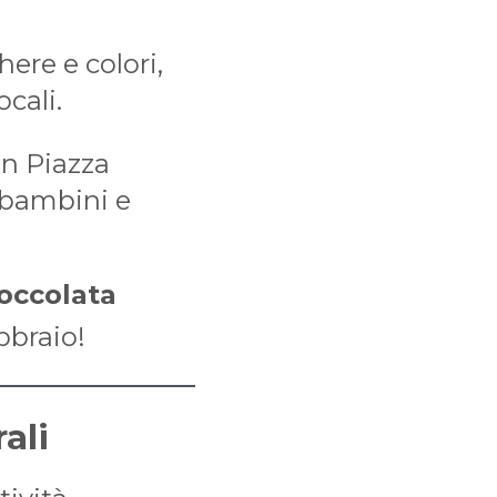
ere e colori,
ocali.
in Piazza
 bambini e
ioccolata
bbraio!
rali