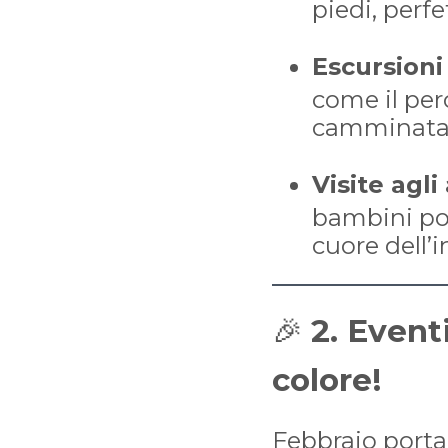
piedi, perf
Escursioni
come il per
camminata i
Visite agli
bambini po
cuore dell’i
🎉
2. Event
colore!
Febbraio porta