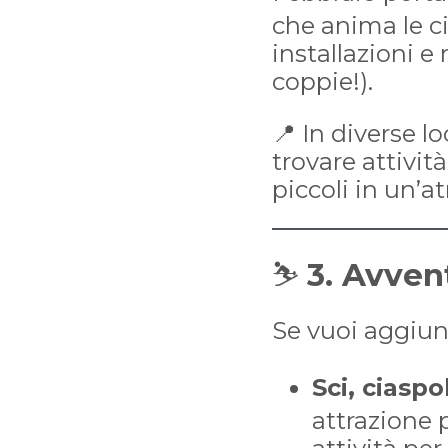
che anima le ci
installazioni e
coppie!).
📍 In diverse l
trovare attivit
piccoli in un’a
⛷️
3. Avven
Se vuoi aggiun
Sci, ciasp
attrazione p