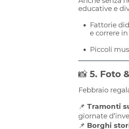
Anche senza nev
educative e div
Fattorie di
e correre in 
Piccoli mus
📸
5. Foto 
Febbraio regal
📌
Tramonti s
giornate d’inv
📌
Borghi stor