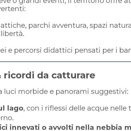
e o grandi eventi, il territorio offre at
ertenti:
dattiche, parchi avventura, spazi natur
libertà.
ei e percorsi didattici pensati per i ba
& ricordi da catturare
a luci morbide e panorami suggestivi:
ul lago
, con i riflessi delle acque nelle
erno.
ici innevati o avvolti nella nebbia 