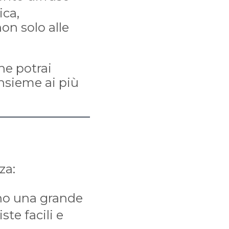
ica,
on solo alle
ne potrai
insieme ai più
za:
ono una grande
ste facili e