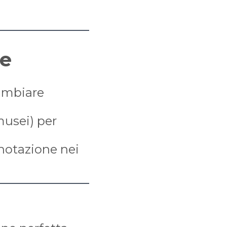
ie
cambiare
 musei) per
enotazione nei