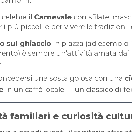
r bambini.
 celebra il
Carnevale
con sfilate, masch
 i più piccoli e per vivere le tradizioni l
o sul ghiaccio
in piazza (ad esempio 
ento) è sempre un’attività amata dai
.
concedersi una sosta golosa con una
c
e
in un caffè locale — un classico di fe
tà familiari e curiosità cultu