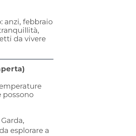
: anzi, febbraio
ranquillità,
etti da vivere
aperta)
 temperature
ie possono
 Garda,
 da esplorare a