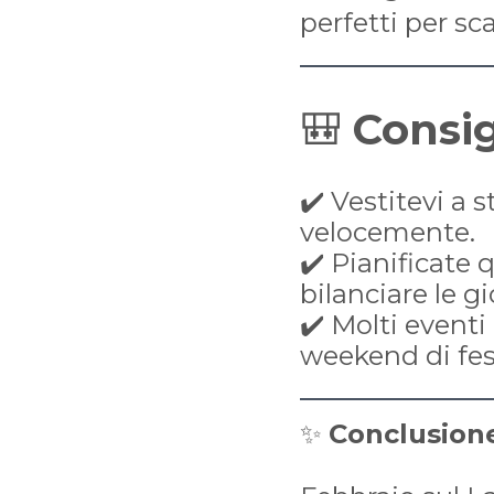
perfetti per sca
🎒
Consig
✔️ Vestitevi a 
velocemente.
✔️ Pianificate 
bilanciare le gi
✔️ Molti eventi
weekend di fes
✨
Conclusion