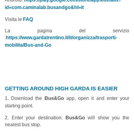
id=com.caminalab.busandgo&hl=it
Visita le
FAQ
La pagina del servizio
:
https://www.gardatrentino.it/it/organizza/trasporti-
mobilita/Bus-and-Go
GETTING AROUND HIGH GARDA IS EASIER
1. Download the
Bus&Go
app, open it and enter your
starting point.
2. Enter your destination:
Bus&Go
will show you the
nearest bus stop.