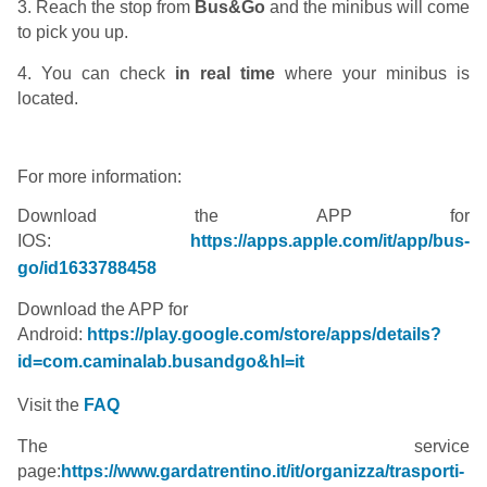
3. Reach the stop from
Bus&Go
and the minibus will come
to pick you up.
4. You can check
in real time
where your minibus is
located.
For more information:
Download the APP for
IOS:
https://apps.apple.com/it/app/bus-
go/id1633788458
Download the APP for
Android:
https://play.google.com/store/apps/details?
id=com.caminalab.busandgo&hl=it
Visit the
FAQ
The service
page:
https://www.gardatrentino.it/it/organizza/trasporti-