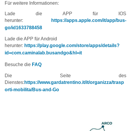
Für weitere Informationen:
Lade die APP für IOS
herunter:
https://apps.apple.com/it/app/bus-
go/id1633788458
Lade die APP für Android
herunter:
https://play.google.com/store/apps/details?
id=com.caminalab.busandgo&hl=it
Besuche die
FAQ
Die Seite des
Dienstes:
https://www.gardatrentino.it/it/organizza/trasp
orti-mobilita/Bus-and-Go