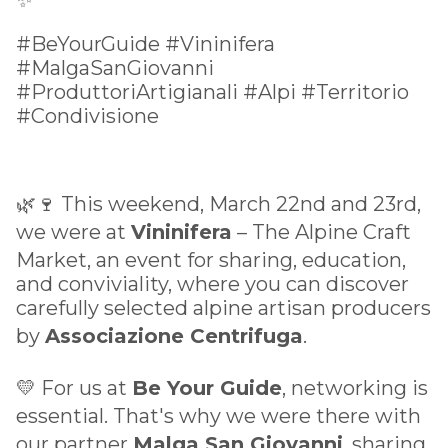
#BeYourGuide #Vininifera
#MalgaSanGiovanni
#ProduttoriArtigianali #Alpi #Territorio
#Condivisione
🌿🍷 This weekend, March 22nd and 23rd,
we were at
Vininifera
– The Alpine Craft
Market, an event for sharing, education,
and conviviality, where you can discover
carefully selected alpine artisan producers
by
Associazione Centrifuga
.
💛 For us at
Be Your Guide
, networking is
essential. That's why we were there with
our partner
Malga San Giovanni
, sharing