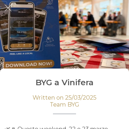
BYG a Vinifera
Written on 25/03/2025
Team BYG
🌿🍷 Questo weekend, 22 e 23 marzo,