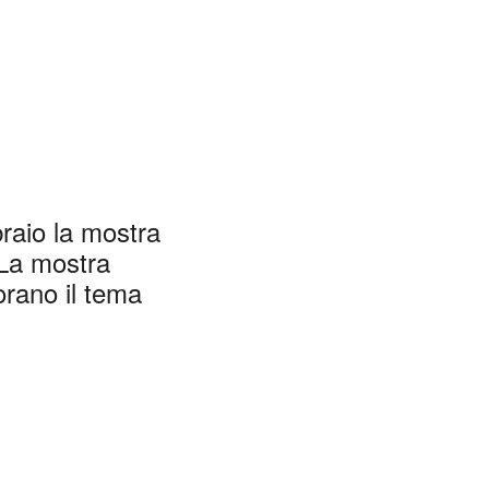
braio la mostra
 La mostra
lorano il tema