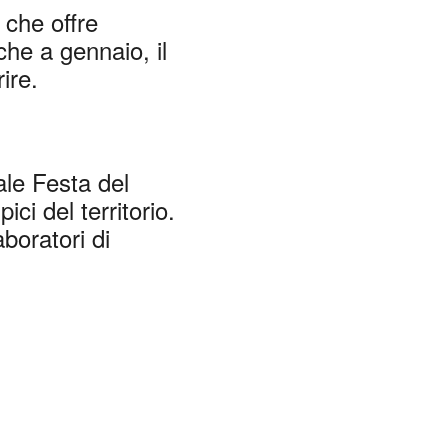
 che offre
nche a gennaio, il
ire.
ale Festa del
ci del territorio.
boratori di