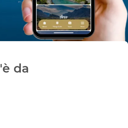
'è da