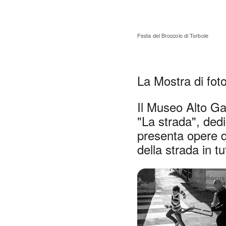
Si apre in una
Festa del Broccolo di Torbole
La Mostra di foto
Il Museo Alto Ga
"La strada", ded
presenta opere di
della strada in t
www.phocus
magazine.it