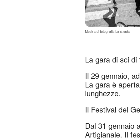
Si apre in una
Mostra di fotografia La strada
La gara di sci di
Il 29 gennaio, ad
La gara è aperta 
lunghezze.
Il Festival del G
Dal 31 gennaio al
Artigianale. Il fe