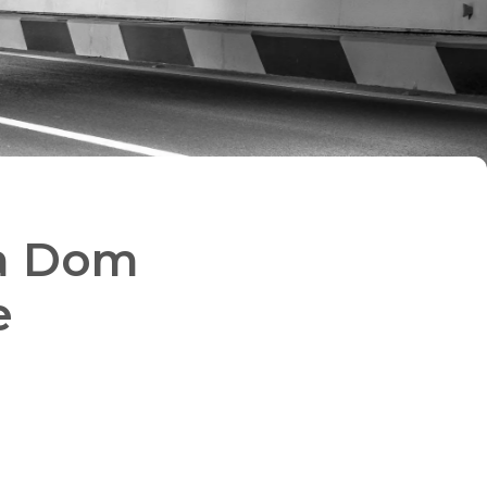
ia Dom
e