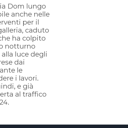
eria Dom lungo
bile anche nelle
rventi per il
galleria, caduto
che ha colpito
rio notturno
 alla luce degli
rese dai
rante le
re i lavori.
indi, e già
rta al traffico
24.