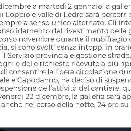
dicembre a martedì 2 gennaio la gall
di Loppio e valle di Ledro sarà percorri
empre a senso unico alternato. Gli inte
 consolidamento del rivestimento della 
 scorso novembre durante il nubifragio 
cia, si sono svolti senza intoppi in ora
). Il Servizio provinciale gestione strade,
oghi e delle richieste ricevute a più rip
 di consentire la libera circolazione du
tale e Capodanno, ha deciso di sospende
ospensione dell’attività del cantiere, qu
venerdì 22 dicembre, la galleria sarà ape
anche nel corso della notte, 24 ore su 