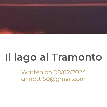
Il lago al Tramonto
Written on 08/02/2024
ghirotti50@gmail.com