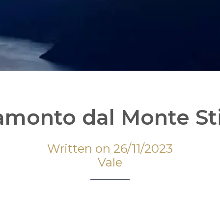
amonto dal Monte St
Written on 26/11/2023
Vale