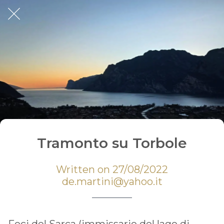
Tramonto su Torbole
Written on 27/08/2022
de.martini@yahoo.it
Foci del Sarca (immissario del lago di