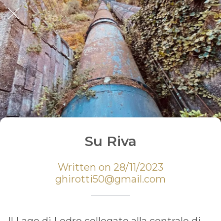
Su Riva
Written on 28/11/2023
ghirotti50@gmail.com
Il Lago di Ledro collegato alla centrale di