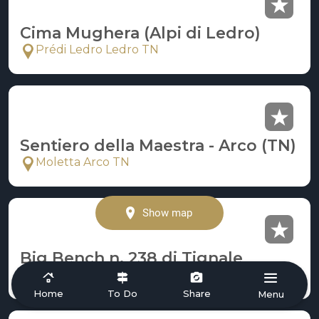
Cima Mughera (Alpi di Ledro)
Prédi Ledro Ledro TN
Sentiero della Maestra - Arco (TN)
Moletta Arco TN
Show map
Big Bench n. 238 di Tignale
Montecastello Tignale BS
Home
To Do
Share
Menu