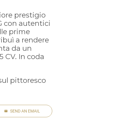
iore prestigio
 con autentici
lle prime
ribuì a rendere
inta da un
55 CV. In coda
sul pittoresco
SEND AN EMAIL