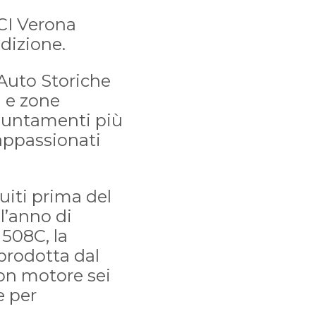
CI Verona
edizione.
 Auto Storiche
a e zone
ppuntamenti più
 appassionati
uiti prima del
ll’anno di
 508C, la
 prodotta dal
con motore sei
e per