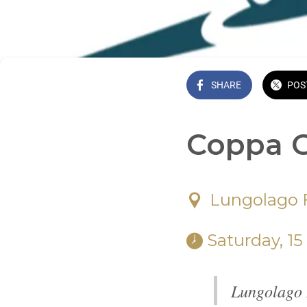
SHARE
POS
Coppa G
Lungolago F
 Saturday, 1
Lungolago 