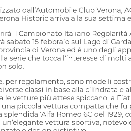
izzato dall’Automobile Club Verona, A
erona Historic arriva alla sua settima 
rirà il Campionato Italiano Regolarità
rà sabato 15 febbraio sul Lago di Gard
a provincia di Verona ed é uno degli a
lla serie che tocca l'interesse di molti
on solo.
e, per regolamento, sono modelli costr
diverse classi in base alla cilindrata e a
a le vetture più attese spiccano la Fiat
”, una piccola vettura compatta che fu
la splendida ‘Alfa Romeo 6C del 1929, 
ea, un’elegante vettura sportiva, notevol
nzate e design distintivo.