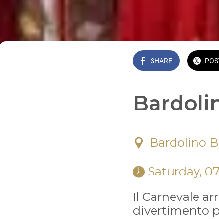
SHARE
POS
Bardolin
Bardolino B
 Saturday, 0
Il Carnevale ar
divertimento pe