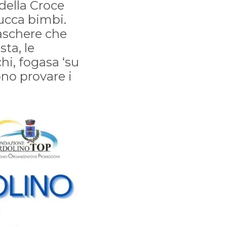
della Croce
rucca bimbi.
maschere che
sta, le
hi, fogasa ‘su
ono provare i