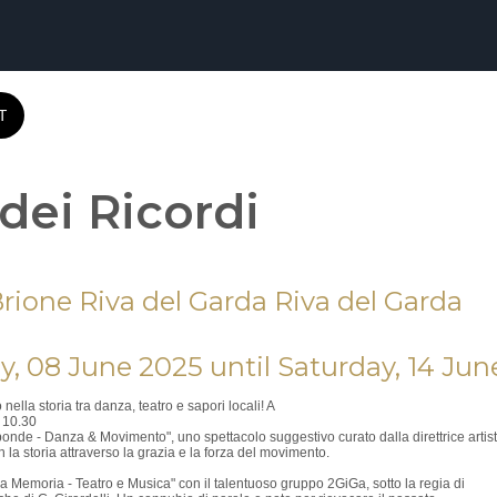
T
 dei Ricordi
rione Riva del Garda Riva del Garda
, 08 June 2025 until Saturday, 14 Jun
nella storia tra danza, teatro e sapori locali! A
 10.30
onde - Danza & Movimento", uno spettacolo suggestivo curato dalla direttrice artist
la storia attraverso la grazia e la forza del movimento.
ella Memoria - Teatro e Musica" con il talentuoso gruppo 2GiGa, sotto la regia di