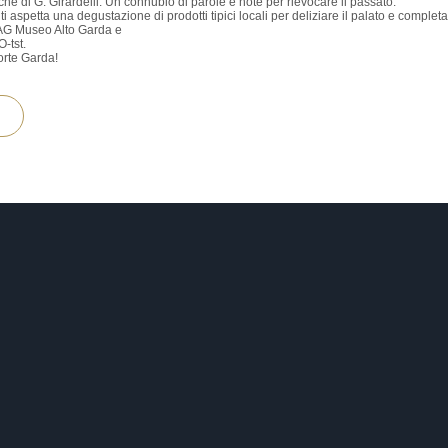
he di G. Girardelli. Un connubio di parole e note per rievocare il passato.
 ti aspetta una degustazione di prodotti tipici locali per deliziare il palato e completa
MAG Museo Alto Garda e
tst.
orte Garda!