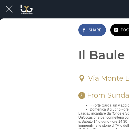
SHARE
POS
Il Baule
Via Monte B
 From Sunday
+ Forte Garda: un viaggio 
Domenica 8 giugno - ore
Lasciati incantare da "Onde e Sp
Un'occasione per connettersi con 
& Sabato 14 giugno - ore 14:30
Immergiti nelle storie di "Filo d