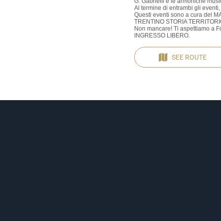
G. Gabrielli e le armoniche music
Al termine di entrambi gli eventi,
Questi eventi sono a cura del 
TRENTINO STORIA TERRITORIO-
Non mancare! Ti aspettiamo a F
INGRESSO LIBERO.
SEE ROUTE