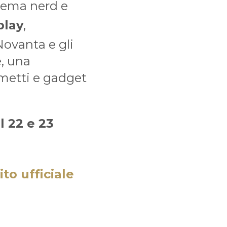
 tema nerd e
play
,
 Novanta e gli
e, una
metti e gadget
l 22 e 23
ito ufficiale