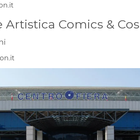
n.it
 Artistica Comics & Co
hi
n.it