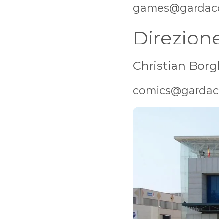
games@gardaco
Direzione
Christian Borg
comics@gardaco