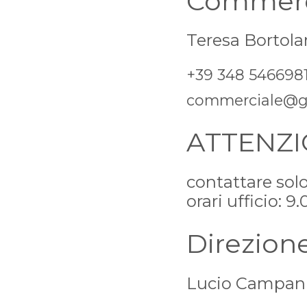
Commerc
Teresa Bortola
+39 348 546698
commerciale@ga
ATTENZ
contattare solo
orari ufficio: 9
Direzion
Lucio Campan