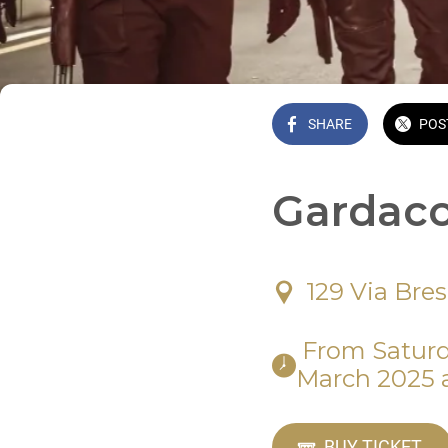
SHARE
POS
Gardaco
129 Via Bres
 From Saturday, 22 March 2025 at 10:00 AM until Sunday, 23 
March 2025 
BUY TICKET