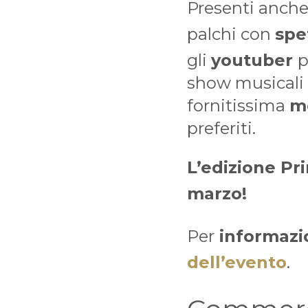
Presenti anch
palchi con
spe
gli
youtuber
p
show musicali c
fornitissima
m
preferiti.
L’edizione Pr
marzo!
Per
informazio
dell’evento
.