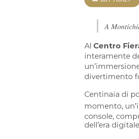
A Montichia
Al
Centro Fier
interamente de
un’immersione 
divertimento f
Centinaia di p
momento, un’
console, compu
dell’era digitale