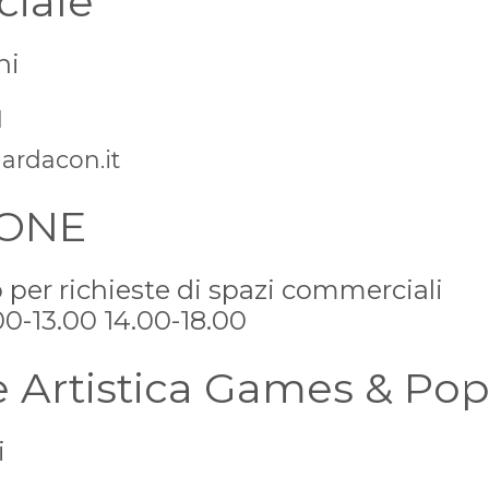
iale
ni
1
rdacon.it
IONE
 per richieste di spazi commerciali
.00-13.00 14.00-18.00
e Artistica Games & Pop
i