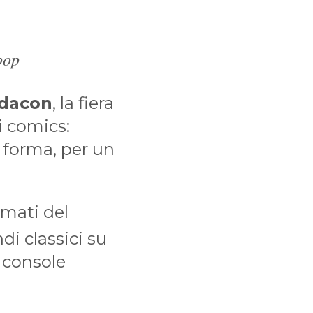
pop
dacon
, la fiera
i comics:
 forma, per un
amati del
di classici su
 console