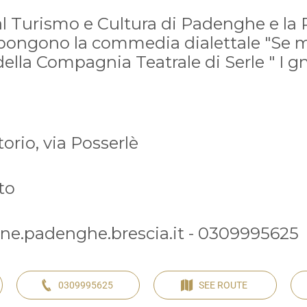
al Turismo e Cultura di Padenghe e la 
ongono la commedia dialettale "Se ma
della Compagnia Teatrale di Serle " I g
torio, via Posserlè
to
e.padenghe.brescia.it - 0309995625
0309995625
SEE ROUTE