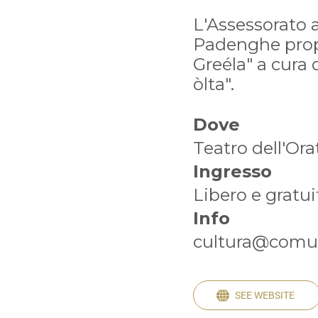
L'Assessorato 
Padenghe prop
Greéla" a cura 
òlta".
Dove
Teatro dell'Ora
Ingresso
Libero e gratui
Info
cultura@comun
SEE WEBSITE