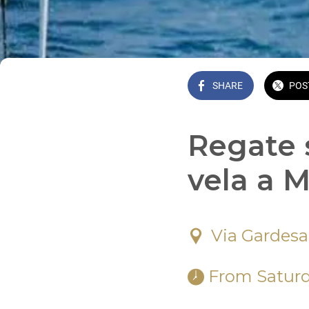
SHARE
POS
Regate s
vela a 
Via Gardesa