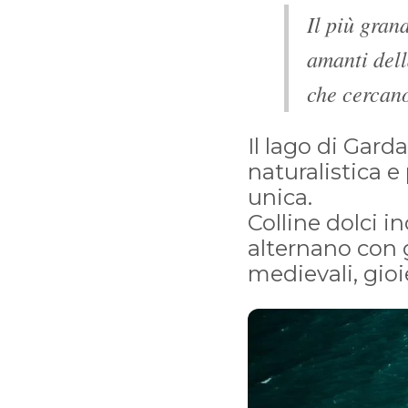
Il più gran
amanti dell
che cercano
Il lago di Gard
naturalistica e
unica.
Colline dolci 
alternano con g
medievali, gioi