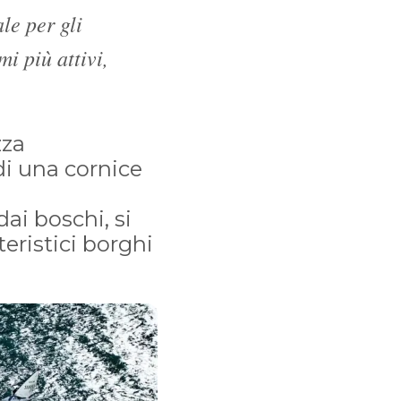
le per gli
i più attivi,
zza
 di una cornice
ai boschi, si
teristici borghi