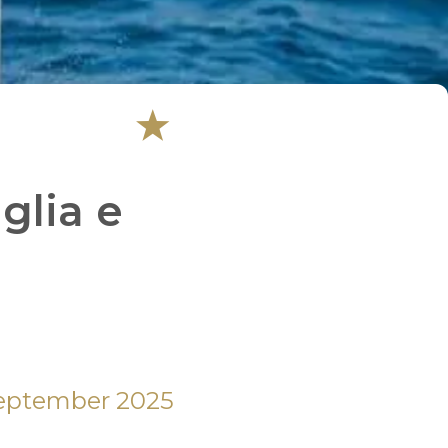
glia e
 From Saturday, 01 March 2025 until Tuesday, 30 September 2025 