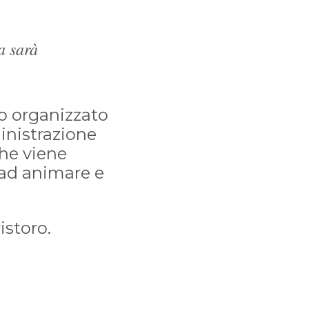
a sarà
co organizzato
inistrazione
che viene
à ad animare e
istoro.