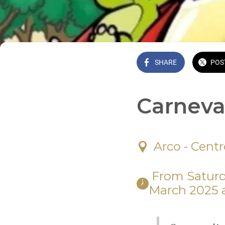
SHARE
POS
Carneva
Arco - Centr
 From Saturday, 22 February 2025 at 02:30 PM until Sunday, 02 
March 2025 a