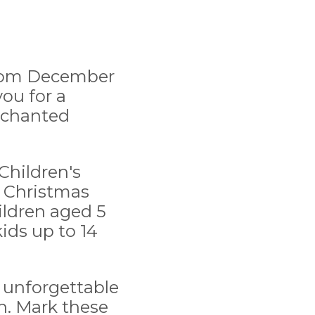
 from December
ou for a
enchanted
"Children's
h Christmas
ildren aged 5
kids up to 14
n unforgettable
n. Mark these