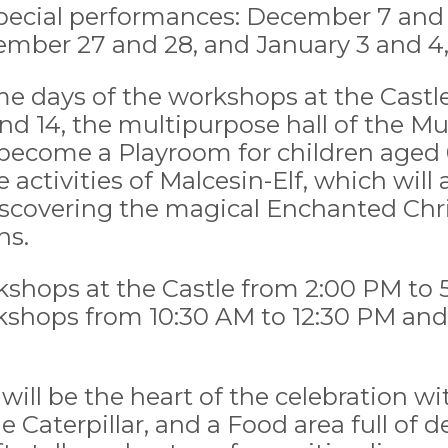
special performances: December 7 an
ember 27 and 28, and January 3 and 4,
e days of the workshops at the Castl
d 14, the multipurpose hall of the Mun
 become a Playroom for children aged 0
e activities of Malcesin-Elf, which wi
 discovering the magical Enchanted Chr
ns.
shops at the Castle from 2:00 PM to 
shops from 10:30 AM to 12:30 PM and
will be the heart of the celebration wi
he Caterpillar, and a Food area full of d