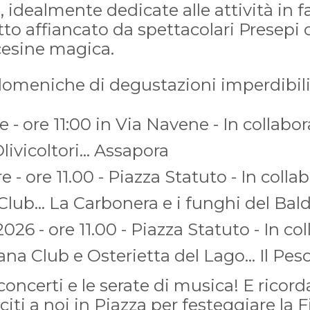
, idealmente dedicate alle attività in f
utto affiancato da spettacolari Presep
cesine magica.
 domeniche di degustazioni imperdibili
 - ore 11:00 in Via Navene - In collabor
ivicoltori... Assapora
 - ore 11.00 - Piazza Statuto - In coll
Club... La Carbonera e i funghi del Bal
026 - ore 11.00 - Piazza Statuto - In co
na Club e Osterietta del Lago... Il Pes
concerti e le serate di musica! E ricord
iti a noi in Piazza per festeggiare la 