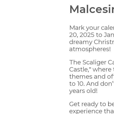
Malcesi
Mark your cale
20, 2025 to Ja
dreamy Christm
atmospheres!
The Scaliger Ca
Castle," where
themes and off
to 10. And don’t
years old!
Get ready to be
experience tha