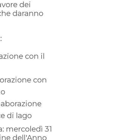
avore dei
i che daranno
:
azione con il
aborazione con
do
llaborazione
ce di lago
a: mercoledì 31
Fine dell'Anno