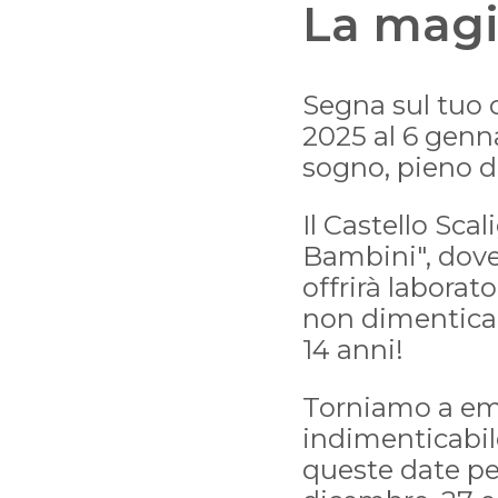
La magi
Segna sul tuo c
2025 al 6 genn
sogno, pieno di
Il Castello Sca
Bambini", dove 
offrirà laborato
non dimenticare
14 anni!
Torniamo a emo
indimenticabile
queste date per