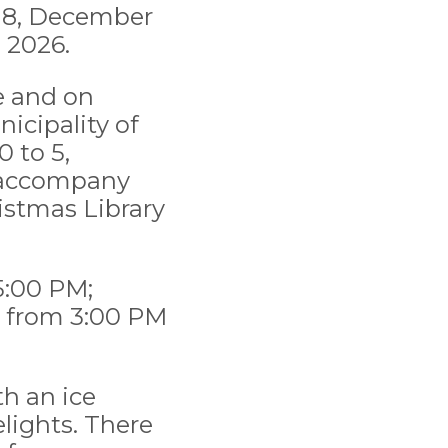
d 8, December
 2026.
e and on
icipality of
 to 5,
ll accompany
istmas Library
5:00 PM;
 from 3:00 PM
th an ice
elights. There