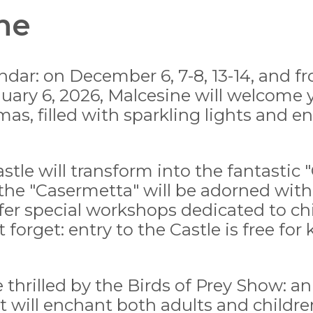
ne
ndar: on December 6, 7-8, 13-14, and
nuary 6, 2026, Malcesine will welcome y
as, filled with sparkling lights and 
stle will transform into the fantastic 
 the "Casermetta" will be adorned wit
er special workshops dedicated to ch
 forget: entry to the Castle is free for 
 thrilled by the Birds of Prey Show: a
t will enchant both adults and childre