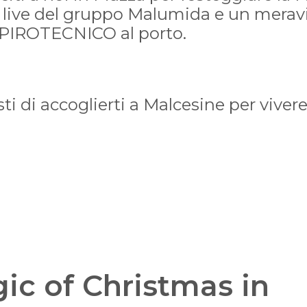
o live del gruppo Malumida e un merav
IROTECNICO al porto.
i di accoglierti a Malcesine per viver
ic of Christmas in