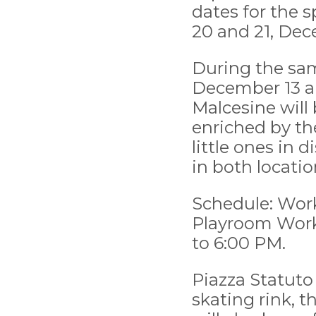
dates for the 
20 and 21, Dec
During the sam
December 13 an
Malcesine will
enriched by th
little ones in
in both locatio
Schedule: Work
Playroom Work
to 6:00 PM.
Piazza Statuto 
skating rink, t