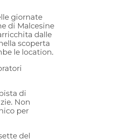
elle giornate
ne di Malcesine
rricchita dalle
nella scoperta
be le location.
oratori
pista di
izie. Non
nico per
sette del