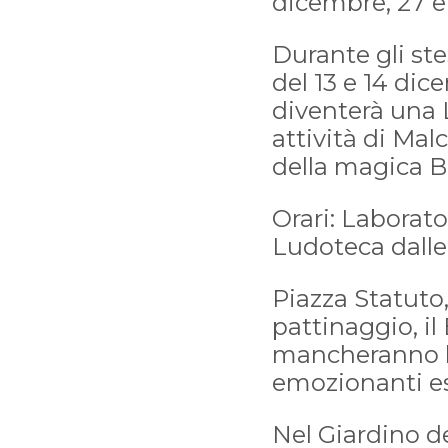
dicembre, 27 e
Durante gli ste
del 13 e 14 di
diventerà una L
attività di Mal
della magica Bi
Orari: Laborator
Ludoteca dalle 1
Piazza Statuto, 
pattinaggio, il
mancheranno le
emozionanti esi
Nel Giardino de