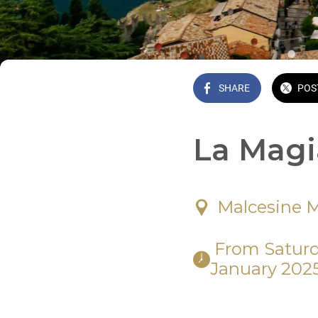
SHARE
POS
La Magi
Malcesine M
 From Saturday, 21 December 2024 at 04:00 PM until Monday, 06 
January 2025