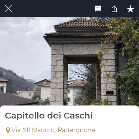
Capitello dei Caschi
Via XII Maggio, Padergnone