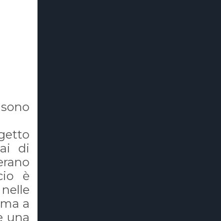
 sono
ogetto
ai di
erano
cio è
 nelle
mma a
re una