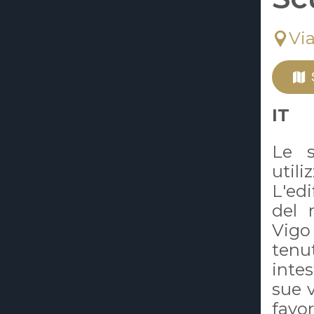
Via
IT
Le s
utili
L'edi
del 
Vigo
tenu
intes
sue 
favor