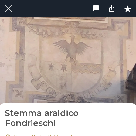
Stemma araldico
Fondrieschi