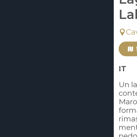
La
Ca
IT
Un l
conte
Maro
form
rimas
mentr
pedon