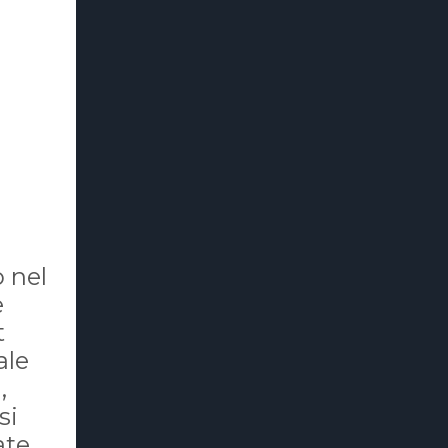
 nel
e
t
ale
,
si
ate.