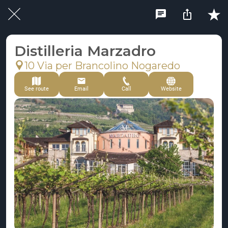
Distilleria Marzadro
10 Via per Brancolino Nogaredo
See route
Email
Call
Website