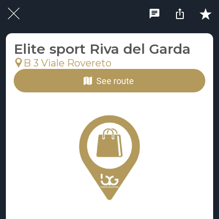
Elite sport Riva del Garda
B 3 Viale Rovereto
See route