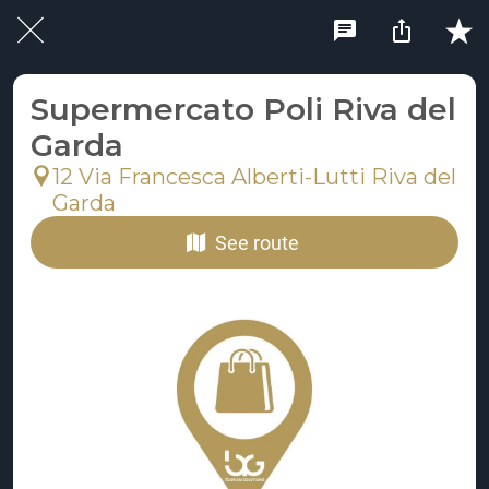
Supermercato Poli Riva del
Garda
12 Via Francesca Alberti-Lutti Riva del
Garda
See route