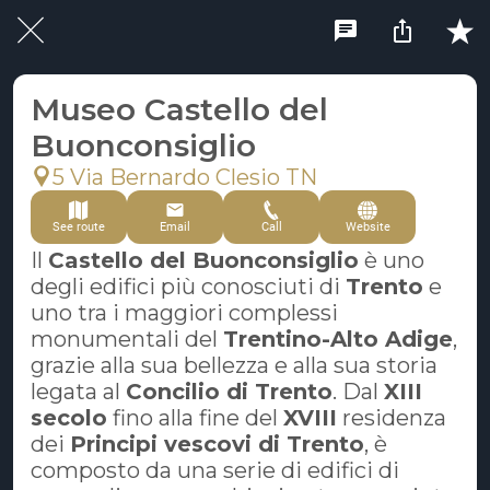
Museo Castello del
Buonconsiglio
5 Via Bernardo Clesio TN
See route
Email
Call
Website
Il
Castello del Buonconsiglio
è uno
degli edifici più conosciuti di
Trento
e
uno tra i maggiori complessi
monumentali del
Trentino-Alto Adige
,
grazie alla sua bellezza e alla sua storia
legata al
Concilio di Trento
. Dal
XIII
secolo
fino alla fine del
XVIII
residenza
dei
Principi vescovi di Trento
, è
composto da una serie di edifici di