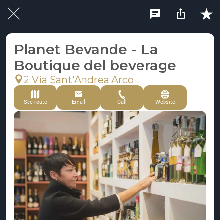
Planet Bevande - La
Boutique del beverage
2 Via Sant'Andrea Arco
See route
Email
Call
Website