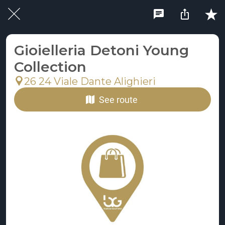
Gioielleria Detoni Young
Collection
26 24 Viale Dante Alighieri
See route