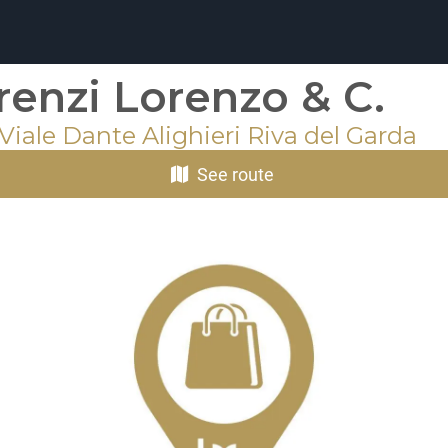
renzi Lorenzo & C.
Viale Dante Alighieri Riva del Garda
See route