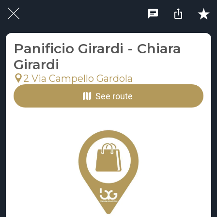
Panificio Girardi - Chiara
Girardi
2 Via Campello Gardola
See route