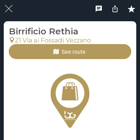
Birrificio Rethia
21 Via ai Fossadi Vezzano
See route