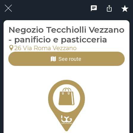
Negozio Tecchiolli Vezzano
- panificio e pasticceria
26 Via Roma Vezzano
See route