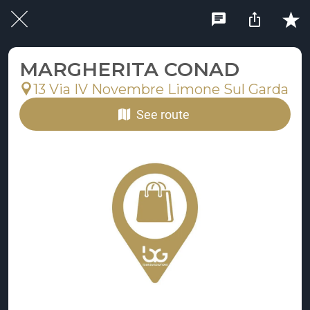
MARGHERITA CONAD
13 Via IV Novembre Limone Sul Garda
See route