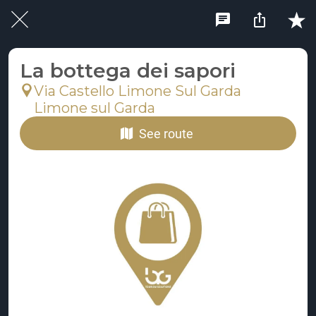
La bottega dei sapori
Via Castello Limone Sul Garda
Limone sul Garda
See route