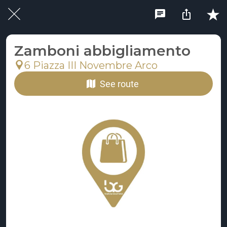
Zamboni abbigliamento
6 Piazza III Novembre Arco
See route