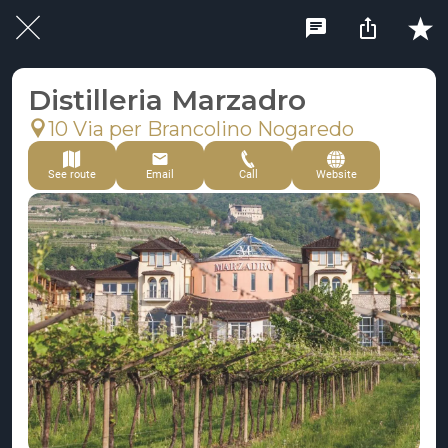
Distilleria Marzadro
10 Via per Brancolino Nogaredo
See route
Email
Call
Website