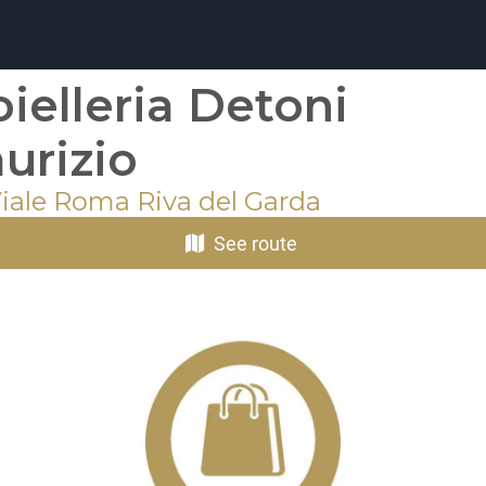
oielleria Detoni
urizio
Viale Roma Riva del Garda
See route