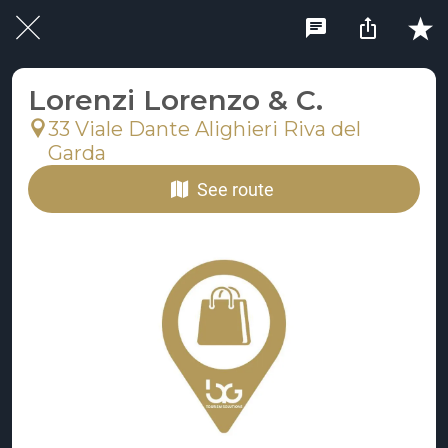
Lorenzi Lorenzo & C.
33 Viale Dante Alighieri Riva del
Garda
See route