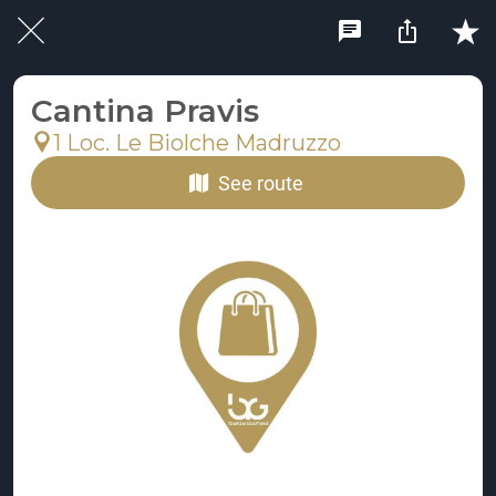
Cantina Pravis
1 Loc. Le Biolche Madruzzo
See route