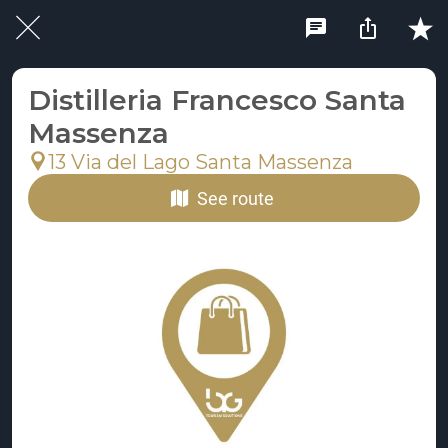
Distilleria Francesco Santa
Massenza
13 Via del Lago Santa Massenza
See route