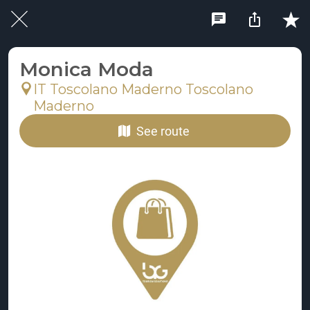
Monica Moda
IT Toscolano Maderno Toscolano
Maderno
See route